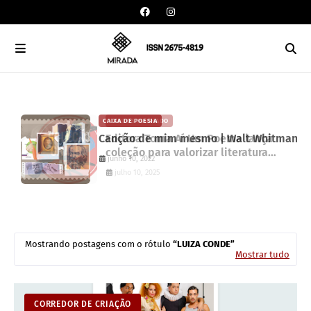
CAIXA DE POESIA
CARLOS MACHADO
Canção de mim mesmo | Walt Whitman
Editora Toma Aí Um Poema lança
coleção para valorizar literatura
junho 10, 2022
paranaense
julho 10, 2025
Mostrando postagens com o rótulo
LUIZA CONDE
Mostrar tudo
CORREDOR DE CRIAÇÃO