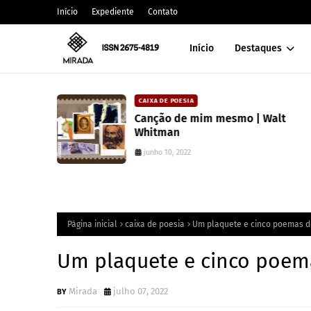
Início
Expediente
Contato
Início
Destaques
CAIXA DE POESIA
 lança
Canção de mim mesmo | Walt
atura
Whitman
junho 10, 2022
Página inicial
caixa de poesia
Um plaquete e cinco poemas de
Um plaquete e cinco poema
Mirada
julho 07, 2022