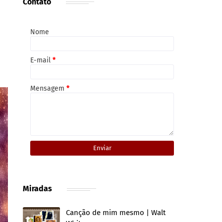
Contato
Nome
E-mail
*
Mensagem
*
Miradas
Canção de mim mesmo | Walt