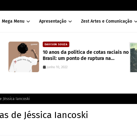
Mega Menu
Apresentação
Zest Artes e Comunicação
DAVISON SOUZA
10 anos da política de cotas raciais no
Brasil: um ponto de ruptura na
colonialidade
junho 10, 2022
 Jéssica Iancoski
s de Jéssica Iancoski