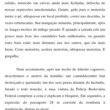
asfalto, retorcido em curvas ainda mais fechadas, debocha de 
nossas expressões amedrontadas. Gaiato, grita para o motorista 
meter o pé, ultrapassar em local proibido, correr nas descidas, às 
vezes esburacadas. Sua mangação aumenta, principalmente, após 
os longos trechos de tráfego pesado. É quando a estrada está um 
pouco mais livre dos caminhões baús enfileirados, ou quando 
estes baús estão mais distantes uns dos outros, que ele mais 
berra. Corre motorista, acelera motorista, ultrapassa motorista. E 
gargalha. 
Num acostamento, após um trecho de trânsito vagaroso, 
descobrimos o motivo da lentidão: um caminhãozinho baú 
destroçado e queimado, um dos seus pneus distante do incêndio, 
furado e todo troncho, e uma viatura da Polícia Rodoviária 
Federal compõem a cena e explicam o bloqueio. Em segundos, a 
expressão do passageiro 28 se converte da zombaria à 
ponderação, depois ao pesar. 