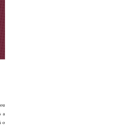
ou 
 a 
 o 