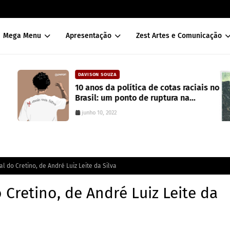
Mega Menu
Apresentação
Zest Artes e Comunicação
DAVISON SOUZA
10 anos da política de cotas raciais no
Brasil: um ponto de ruptura na
colonialidade
junho 10, 2022
l do Cretino, de André Luiz Leite da Silva
 Cretino, de André Luiz Leite da