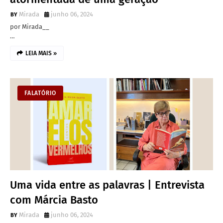
Mirada
junho 06, 2024
por Mirada__
…
LEIA MAIS »
FALATÓRIO
Uma vida entre as palavras | Entrevista
com Márcia Basto
Mirada
junho 06, 2024