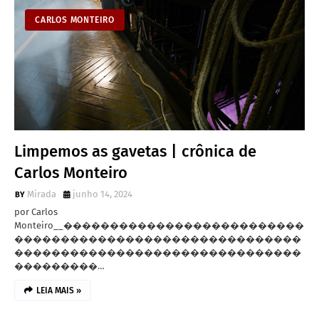
CARLOS MONTEIRO
Limpemos as gavetas | crônica de
Carlos Monteiro
Mirada
junho 14, 2024
por Carlos
Monteiro__��������������������������
�������������������������������
�������������������������������
���������…
LEIA MAIS »