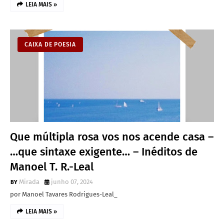
LEIA MAIS »
CAIXA DE POESIA
Que múltipla rosa vos nos acende casa –
…que sintaxe exigente… – Inéditos de
Manoel T. R.-Leal
Mirada
junho 07, 2024
por Manoel Tavares Rodrigues-Leal_
LEIA MAIS »