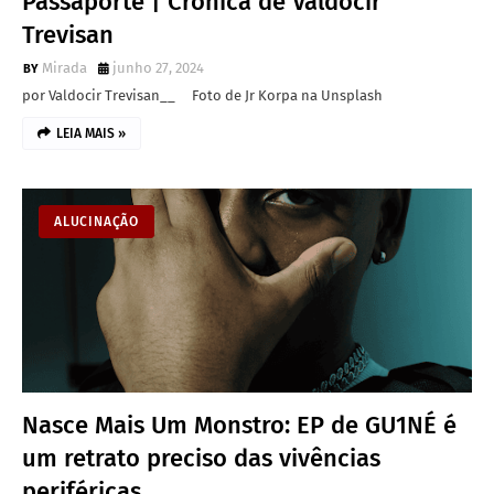
Passaporte | Crônica de Valdocir
Trevisan
Mirada
junho 27, 2024
por Valdocir Trevisan__ Foto de Jr Korpa na Unsplash
LEIA MAIS »
ALUCINAÇÃO
Nasce Mais Um Monstro: EP de GU1NÉ é
um retrato preciso das vivências
periféricas