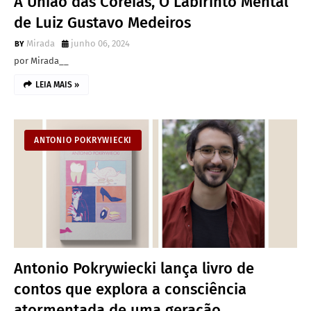
A União das Coreias, O Labirinto Mental
de Luiz Gustavo Medeiros
Mirada
junho 06, 2024
por Mirada__
LEIA MAIS »
ANTONIO POKRYWIECKI
Antonio Pokrywiecki lança livro de
contos que explora a consciência
atormentada de uma geração