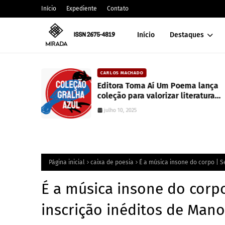
Início
Expediente
Contato
Início
Destaques
CARLOS MACHADO
alt
Editora Toma Aí Um Poema lança
coleção para valorizar literatura
paranaense
julho 10, 2025
Página inicial
caixa de poesia
É a música insone do corpo | S
É a música insone do corp
inscrição inéditos de Manoe