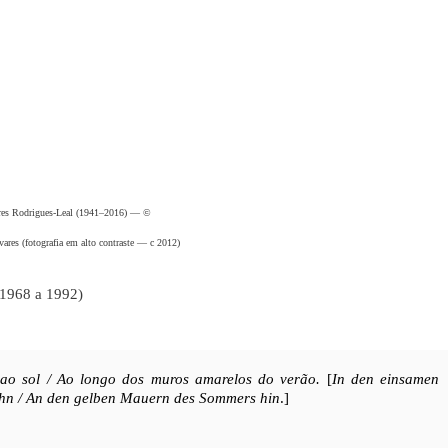
res Rodrigues-Leal (1941–2016) — ©
vares (fotografia em alto contraste — c 2012)
 1968 a 1992)
 ao sol / Ao longo dos muros amarelos do verão.
[
In den einsamen
 gehn / An den gelben Mauern des Sommers hin
.]