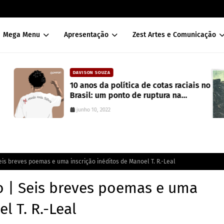
Mega Menu
Apresentação
Zest Artes e Comunicação
DAVISON SOUZA
10 anos da política de cotas raciais no
Brasil: um ponto de ruptura na
colonialidade
junho 10, 2022
eis breves poemas e uma inscrição inéditos de Manoel T. R.-Leal
o | Seis breves poemas e uma
l T. R.-Leal