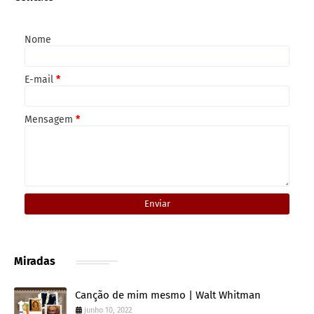
Nome
E-mail
*
Mensagem
*
Miradas
Canção de mim mesmo | Walt Whitman
junho 10, 2022