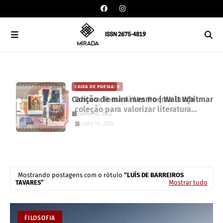
CAIXA DE POESIA
CARLOS MACHADO
Canção de mim mesmo | Walt Whitman
Editora Toma Aí Um Poema lança
coleção para valorizar literatura
junho 10, 2022
paranaense
julho 10, 2025
Mostrando postagens com o rótulo
LUÍS DE BARREIROS
TAVARES
Mostrar tudo
FILOSOFIA