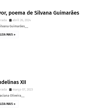
vor, poema de Silvana Guimarães
irada
abril 26, 2024
Silvana Guimarães__
LEIA MAIS »
delinas XII
irada
março 07, 2023
aciana Oliveira__
LEIA MAIS »