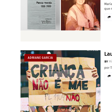
Maria
que 
Lau
ADRIANE GARCIA
M
por T