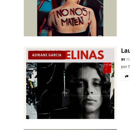
Lau
ADRIANE GARCIA
M
por T