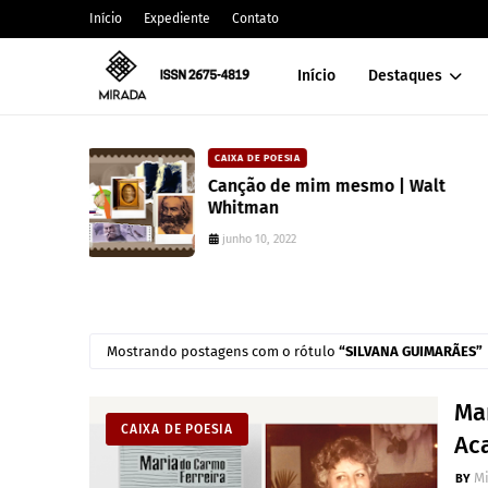
Início
Expediente
Contato
Início
Destaques
CARLOS MACHADO
Walt
Editora Toma Aí Um Poema lanç
coleção para valorizar literatura
paranaense
julho 10, 2025
Mostrando postagens com o rótulo
SILVANA GUIMARÃES
Ma
CAIXA DE POESIA
Ac
M