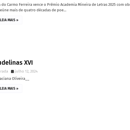
 do Carmo Ferreira vence o Prêmio Academia Mineira de Letras 2025 com ob
reúne mais de quatro décadas de poe…
LEIA MAIS »
delinas XVI
irada
julho 12, 2024
aciana Oliveira__
LEIA MAIS »