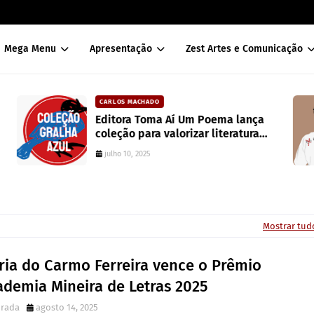
Mega Menu
Apresentação
Zest Artes e Comunicação
DAVISON SOUZA
a
10 anos da política de cotas raciais no
Brasil: um ponto de ruptura na
colonialidade
junho 10, 2022
Mostrar tud
ria do Carmo Ferreira vence o Prêmio
ademia Mineira de Letras 2025
irada
agosto 14, 2025