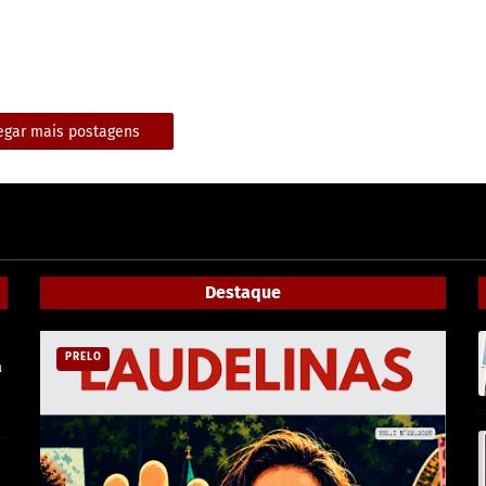
egar mais postagens
Destaque
PRELO
a