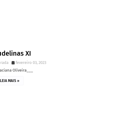
delinas XI
irada
fevereiro 03, 2023
aciana Oliveira___
LEIA MAIS »