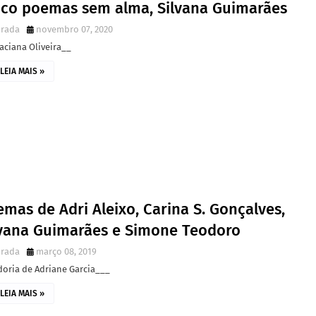
nco poemas sem alma, Silvana Guimarães
irada
novembro 07, 2020
aciana Oliveira__
LEIA MAIS »
mas de Adri Aleixo, Carina S. Gonçalves,
lvana Guimarães e Simone Teodoro
irada
março 08, 2019
doria de Adriane Garcia___
LEIA MAIS »