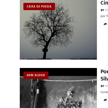
Ci
CAIXA DE POESIA
M
por T
Poe
ADRI ALEIXO
Si
M
Cura