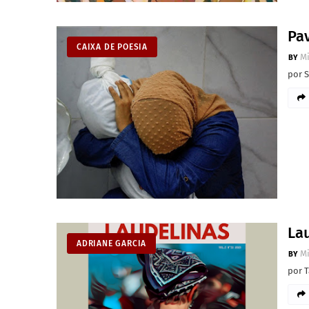
Pa
CAIXA DE POESIA
M
por 
Lau
ADRIANE GARCIA
M
por T