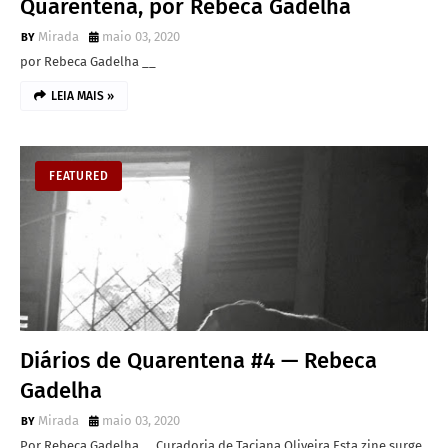
Quarentena, por Rebeca Gadelha
Mirada
maio 03, 2020
por Rebeca Gadelha __
LEIA MAIS »
FEATURED
Diários de Quarentena #4 — Rebeca
Gadelha
Mirada
maio 03, 2020
Por Rebeca Gadelha__ Curadoria de Taciana Oliveira Esta zine surge