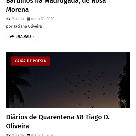
Barulhos na Madrugada, de Rosa
Morena
Mirada
maio 31, 2020
por Taciana Oliveira __
LEIA MAIS »
CAIXA DE POESIA
Diários de Quarentena #8 Tiago D.
Oliveira
Mirada
maio 31, 2020