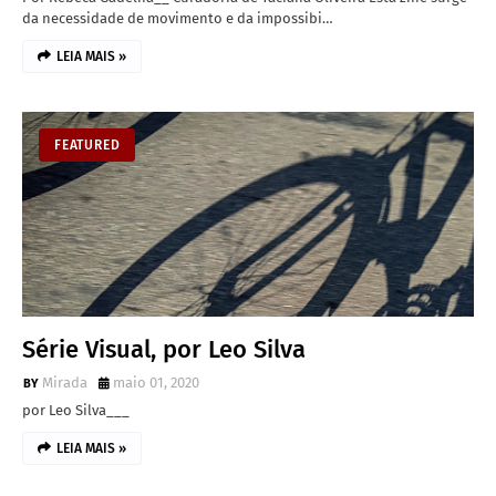
da necessidade de movimento e da impossibi…
LEIA MAIS »
FEATURED
Série Visual, por Leo Silva
Mirada
maio 01, 2020
por Leo Silva___
LEIA MAIS »