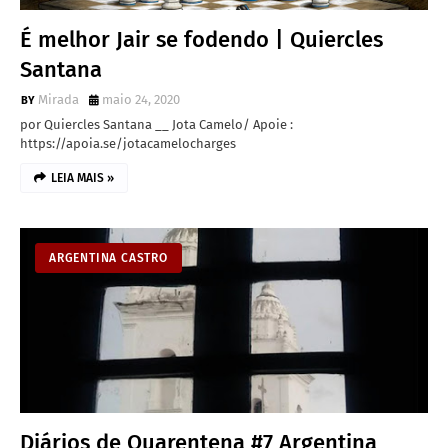
É melhor Jair se fodendo | Quiercles
Santana
Mirada
maio 24, 2020
por Quiercles Santana __ Jota Camelo/ Apoie :
https://apoia.se/jotacamelocharges
LEIA MAIS »
ARGENTINA CASTRO
Diários de Quarentena #7 Argentina