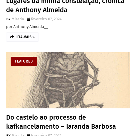
Lugares da minha constelação, crônica
de Anthony Almeida
Mirada
fevereiro 07, 2024
por Anthony Almeida__
LEIA MAIS »
FEATURED
Do castelo ao processo de
kafkancelamento – Iaranda Barbosa
Mirada
fevereiro 07, 2024