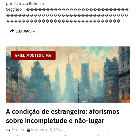
por Patricia Ruhman
Seggiaro__��������������������������
�������������������������������
�����������������������������…
LEIA MAIS »
ARIEL MONTES LIMA
A condição de estrangeiro: aforismos
sobre incompletude e não-lugar
Mirada
fevereiro 15, 2024