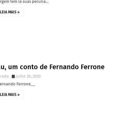
irgem tem lá suas peculia…
LEIA MAIS »
rau, um conto de Fernando Ferrone
irada
julho 26, 2020
Fernando Ferrone__
LEIA MAIS »