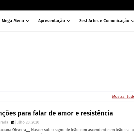
Mega Menu
Apresentação
Zest Artes e Comunicação
Mostrar tud
ções para falar de amor e resistência
irada
julho 28, 2020
aciana Oliveira__ Nascer sob o signo de leão com ascendente em leão e a l