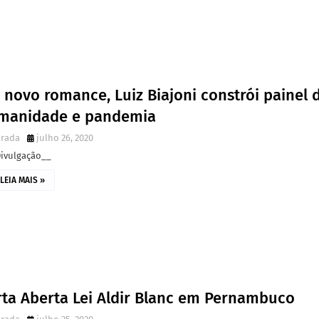
novo romance, Luiz Biajoni constrói painel 
manidade e pandemia
irada
julho 26, 2020
Divulgação__
LEIA MAIS »
rta Aberta Lei Aldir Blanc em Pernambuco