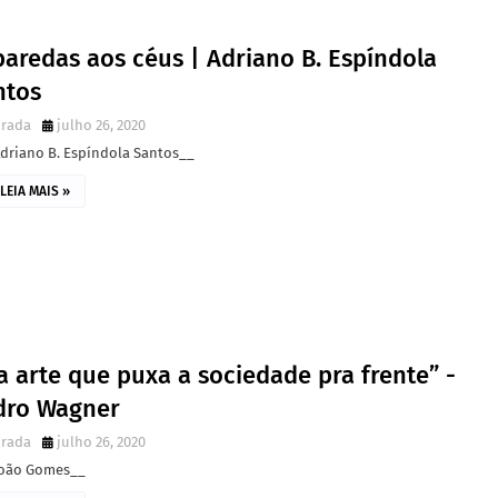
baredas aos céus | Adriano B. Espíndola
ntos
irada
julho 26, 2020
Adriano B. Espíndola Santos__
LEIA MAIS »
a arte que puxa a sociedade pra frente” -
dro Wagner
irada
julho 26, 2020
João Gomes__