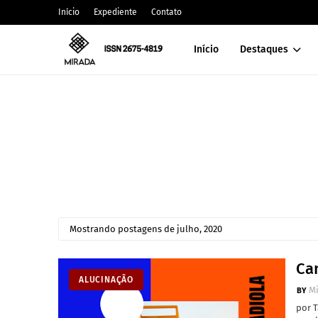
Início
Expediente
Contato
Início
Destaques
Mostrando postagens de julho, 2020
Can
ALUCINAÇÃO
M
por T