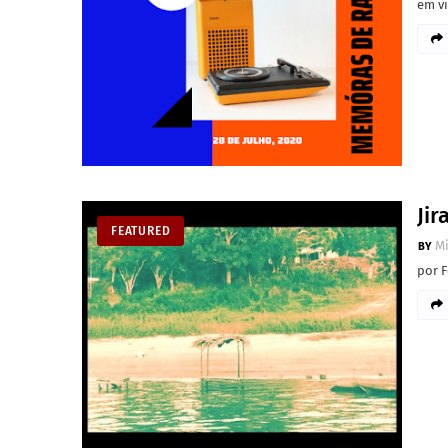
em v
Ji
FEATURED
M
por 