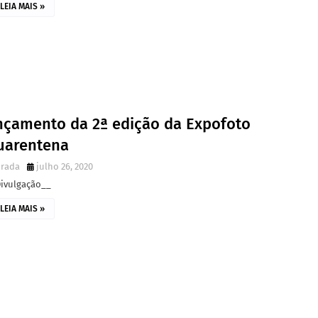
LEIA MAIS »
nçamento da 2ª edição da Expofoto
uarentena
irada
julho 26, 2020
Divulgação__
LEIA MAIS »