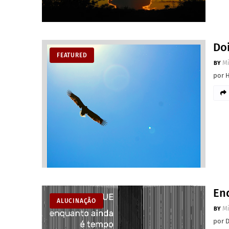
Do
FEATURED
M
por 
En
ALUCINAÇÃO
M
por D