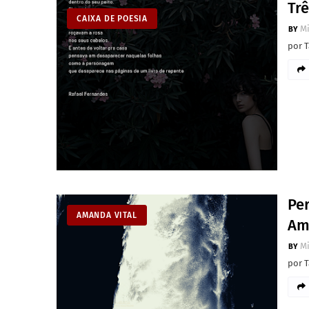
Tr
CAIXA DE POESIA
M
por T
Pe
AMANDA VITAL
Am
M
por T