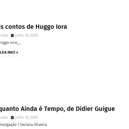
is contos de Huggo Iora
irada
julho 19, 2020
Huggo Iora__
LEIA MAIS »
quanto Ainda é Tempo, de Didier Guigue
irada
julho 19, 2020
ivulgação | Taciana Oliveira