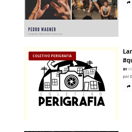
La
COLETIVO PERIGRAFIA
#q
M
por 