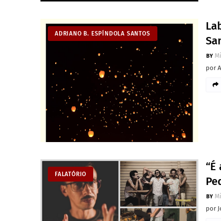
La
ADRIANO B. ESPÍNDOLA SANTOS
Sa
M
por 
“É 
FALATÓRIO
Pe
M
por 