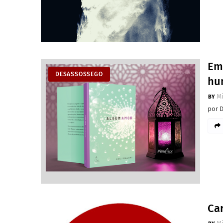
Em 
DESASSOSSEGO
hu
M
por 
Ca