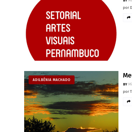
M
por 
Me
ADILBÊNIA MACHADO
M
por T