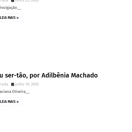
irada
julho 25, 2020
Divulgação__
LEIA MAIS »
u ser-tão, por Adilbênia Machado
irada
julho 19, 2020
aciana Oliveira__
LEIA MAIS »